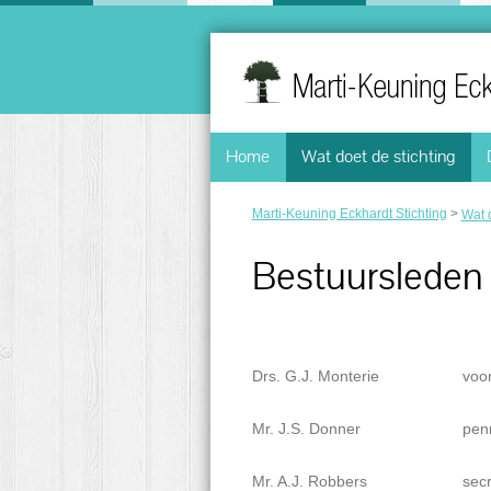
Home
Wat doet de stichting
Marti-Keuning Eckhardt Stichting
>
Wat d
Bestuursleden
Drs. G.J. Monterie
voor
Mr. J.S. Donner
pen
Mr. A.J. Robbers
secr