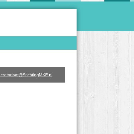
ecretariaat@StichtingMKE.nl