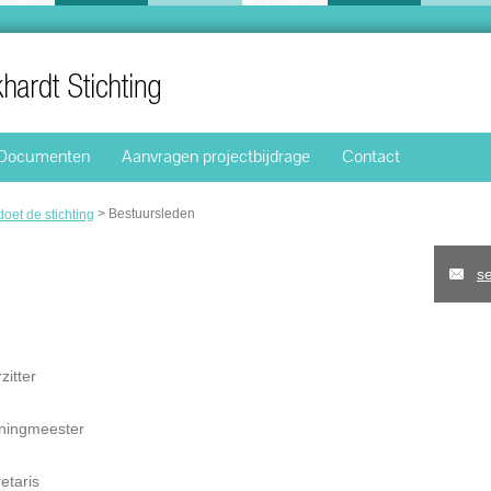
Documenten
Aanvragen projectbijdrage
Contact
>
Bestuursleden
oet de stichting
s
zitter
ningmeester
etaris