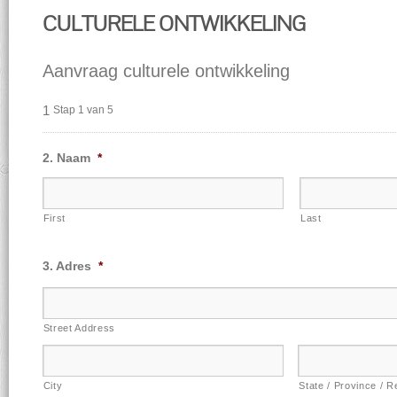
CULTURELE ONTWIKKELING
Aanvraag culturele ontwikkeling
1
Stap 1 van 5
Naam
*
First
Last
Adres
*
Street Address
City
State / Province / R